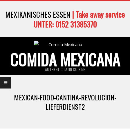
Skip
MEXIKANISCHES ESSEN
| Take away service
to
content
UNTER: 0152 31385370
COMIDA MEXICANA
AUTHENTIC LATIN CUISINE
Primary
Navigation
MEXICAN-FOOD-CANTINA-REVOLUCION-
Menu
LIEFERDIENST2