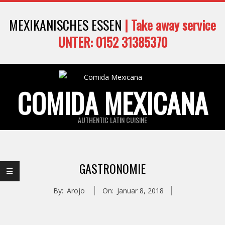
Skip
MEXIKANISCHES ESSEN
| Take away service
to
content
UNTER: 0152 31385370
COMIDA MEXICANA
AUTHENTIC LATIN CUISINE
Primary
Navigation
GASTRONOMIE
Menu
By:
Arojo
On:
Januar 8, 2018