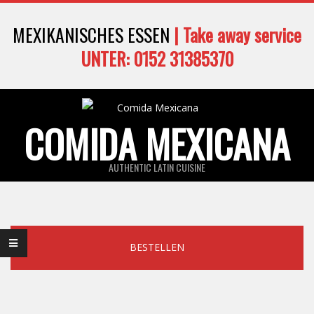
Skip
MEXIKANISCHES ESSEN
| Take away service
to
content
UNTER: 0152 31385370
COMIDA MEXICANA
AUTHENTIC LATIN CUISINE
Primary
Navigation
Menu
BESTELLEN