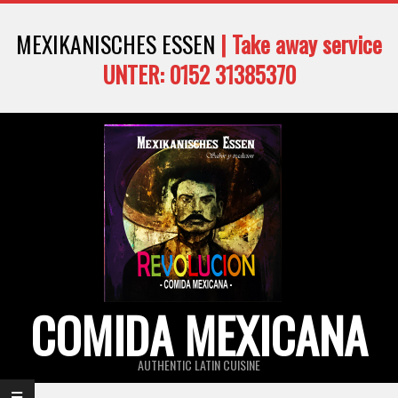
Skip
MEXIKANISCHES ESSEN
| Take away service
to
content
UNTER: 0152 31385370
COMIDA MEXICANA
AUTHENTIC LATIN CUISINE
Primary