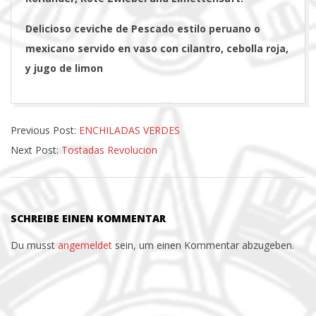
Delicioso ceviche de Pescado estilo peruano o
mexicano servido en vaso con cilantro, cebolla roja,
y jugo de limon
2022-
Previous Post:
ENCHILADAS VERDES
06-
Next Post:
Tostadas Revolucion
17
SCHREIBE EINEN KOMMENTAR
Du musst
angemeldet
sein, um einen Kommentar abzugeben.