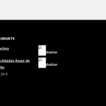
RODUKTE
achos
chiladas Rojas de
llo
,50
€