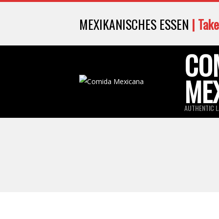
Skip
MEXIKANISCHES ESSEN
| Take
to
content
CO
ME
AUTHENTIC L