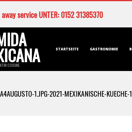
 away service UNTER: 0152 31385370
MIDA
Primary
XICANA
STARTSEITE
GASTRONOMIE
B
Navigation
Menu
ATIN CUISINE
A4AUGUSTO-1.JPG-2021-MEXIKANISCHE-KUECHE-1